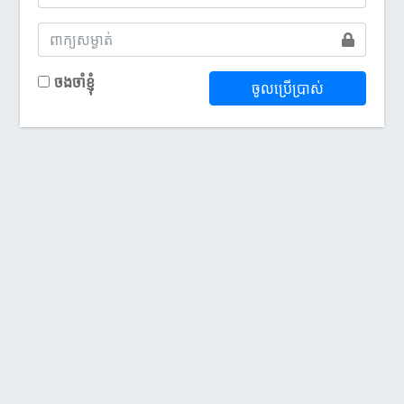
ចងចាំខ្ញុំ
ចូលប្រើប្រាស់